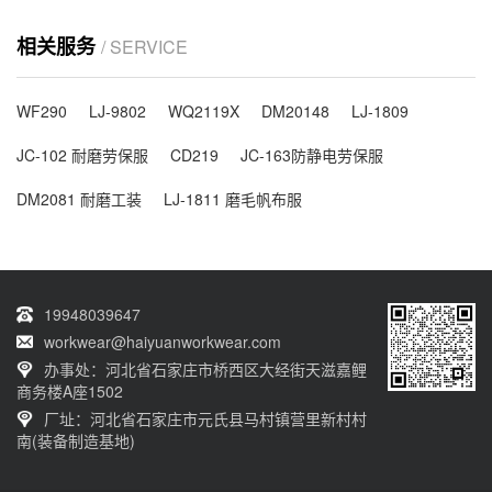
相关服务
/ SERVICE
WF290
LJ-9802
WQ2119X
DM20148
LJ-1809
JC-102 耐磨劳保服
CD219
JC-163防静电劳保服
DM2081 耐磨工装
LJ-1811 磨毛帆布服
19948039647
workwear@haiyuanworkwear.com
办事处：河北省石家庄市桥西区大经街天滋嘉鲤
商务楼A座1502
厂址：河北省石家庄市元氏县马村镇营里新村村
南(装备制造基地)