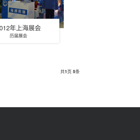
2012年上海展会
历届展会
共
1
页
5
条