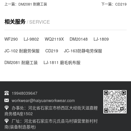
上一篇：
DM2081 耐磨工装
下一篇：
CD219
相关服务
/ SERVICE
WF290
LJ-9802
WQ2119X
DM20148
LJ-1809
JC-102 耐磨劳保服
CD219
JC-163防静电劳保服
DM2081 耐磨工装
LJ-1811 磨毛帆布服
19948039647
workwear@haiyuanworkwear.com
办事处：河北省石家庄市桥西区大经街天滋嘉鲤
商务楼A座1502
厂址：河北省石家庄市元氏县马村镇营里新村村
南(装备制造基地)