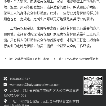
环境和个人需求。而通过劳保服工厂定制，能够根据工作场所的气
候、湿度、风向等细微差异，选择适合的面料、款式和防护功能，
保障工人的身体安全和舒适度。此外，一些行业对劳保服的样式和
颜色也有一定规定，定制生产可以更好地满足各类行业的要求。
工地劳保服定制厂家价格哪家好？定制劳保服具有重要的意义
和价值。选择合适的定制劳保服厂家是确保劳保服质量和工艺的关
键。只有将人的舒适和安全作为首要考虑，才能真正打造出适合各
行各业的定制劳保服，为员工提供一个舒适安全的工作环境。
上一篇：
河北劳保服加工定制厂家价格哪家好
下一篇：
工作装什么价格劳保服定制哪家好
19948039647
workwear@haiyuanworkwear.com
办事处：河北省石家庄市桥西区大经街天滋嘉鲤
商务楼A座1502
厂址：河北省石家庄市元氏县马村镇营里新村村
南(装备制造基地)