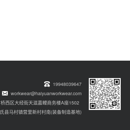
19948039647
workwear@haiyuanworkwear.com
桥西区大经街天滋嘉鲤商务楼A座1502
氏县马村镇营里新村村南(装备制造基地)