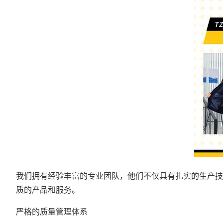
我们拥有经验丰富的专业团队，他们不仅具有扎实的生产技
质的产品和服务。
严格的质量管理体系