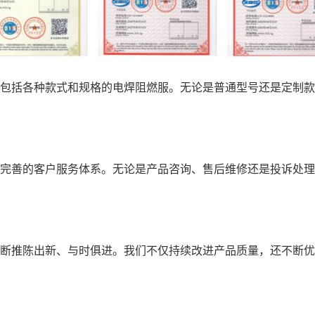
包括各种款式和规格的电焊阻燃服。无论是普通型号还是定制款
完善的客户服务体系。无论是产品咨询、售后维修还是投诉处理
断推陈出新、与时俱进。我们不仅持续改进产品质量，还不断优