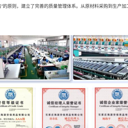
务”的原则，建立了完善的质量管理体系。从原材料采购到生产