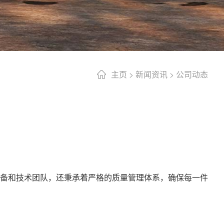
主页
>
新闻资讯
>
公司动态
备和技术团队，还秉承着严格的质量管理体系，确保每一件