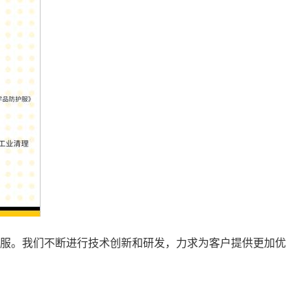
服。我们不断进行技术创新和研发，力求为客户提供更加优