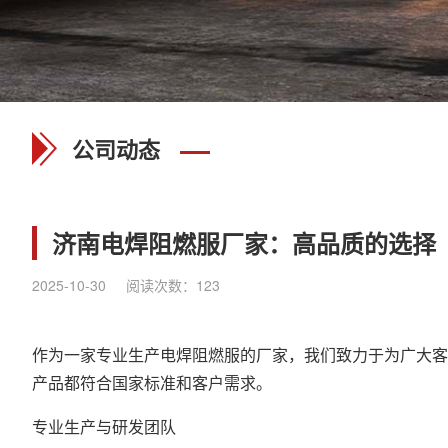
公司动态
济南电焊阻燃服厂家：高品质的选择
2025-10-30
阅读次数：
123
作为一家专业生产电焊
阻燃服
的厂家，我们致力于为广大客
产品都符合国家标准和客户需求。
专业生产与研发团队