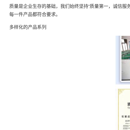
质量是企业生存的基础，我们始终坚持“质量第一，诚信服
每一件产品都符合要求。
多样化的产品系列