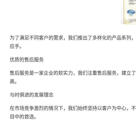
为了满足不同客户的需求，我们推出了多样化的产品系列，
应手。
优质的售后服务
售后服务是一家企业的软实力，我们注重售后服务，建立了
高。
与时俱进的发展理念
在市场竞争激烈的情况下，我们始终坚持以客户为中心，不
目中的首选。