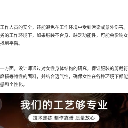
工作人员的安全，还能避免在工作环境中受到污染或意外伤害。
劣的工作环境下，如果服装不合身、缺乏功能性，可能会影响女
找到平衡。
一方面，设计师通过对女性身体结构的研究，保证服装的剪裁符
磨损等特性的面料，并结合透气性，确保女性在各种环境下都能
感和个性化。