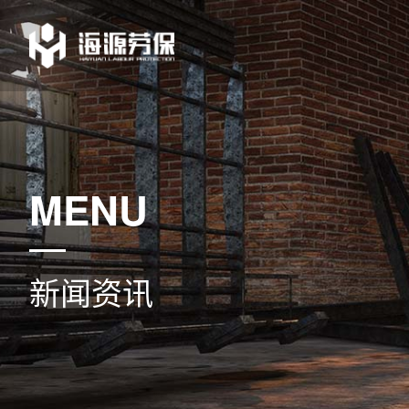
MENU
新闻资讯