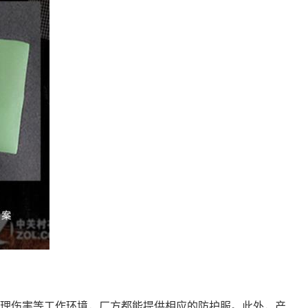
理伤害等工作环境，厂方都能提供相应的防护服。此外，产