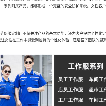
一系列附属产品，能够形成一个完整的安全防护系统。女性客户
劳保服定制厂不仅关注产品的基本功能，还为客户提供个性化定
不仅让女性在工作中感受到独特的个性化体验，还增强了团队的凝