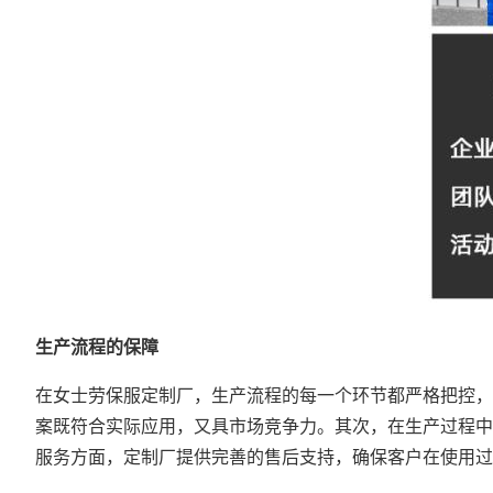
生产流程的保障
在女士劳保服定制厂，生产流程的每一个环节都严格把控，
案既符合实际应用，又具市场竞争力。其次，在生产过程中
服务方面，定制厂提供完善的售后支持，确保客户在使用过