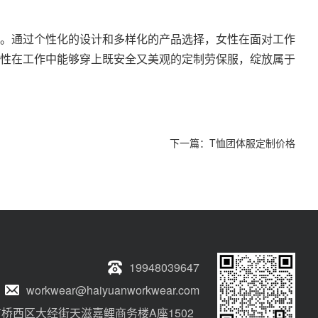
。通过个性化的设计和多样化的产品选择，女性在面对工作
性在工作中能够穿上既安全又美观的定制劳保服，绽放属于
下一篇：
T恤团体服定制价格
19948039647
workwear@haiyuanworkwear.com
桥西区大经街天滋嘉鲤商务楼A座1502