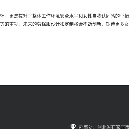
怀，更是提升了整体工作环境安全水平和女性自我认同感的举措
等的重视，未来的劳保服设计和定制将会不断创新，期待更多女
办事处：河北省石家庄市