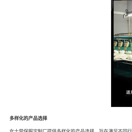
多样化的产品选择
女士劳保服定制厂提供多样化的产品选择，旨在满足不同行