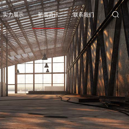
实力展示
新闻资讯
联系我们