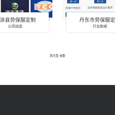
涂县劳保服定制
丹东市劳保服
公司动态
行业新闻
共
1
页
4
条