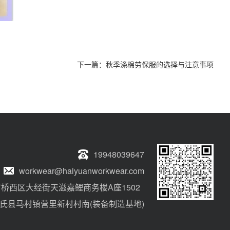
下一篇：
秋季涤棉劳保服的选择与注意事项
19948039647
workwear@haiyuanworkwear.com
桥西区大经街天滋嘉鲤商务楼A座1502
氏县马村镇营里新村村南(装备制造基地)