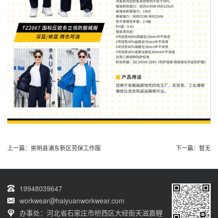
上一篇：
崇明县浦东新区劳保工作服
下一篇：
暂无
19948039647
workwear@haiyuanworkwear.com
办事处：河北省石家庄市桥西区大经街天滋嘉鲤