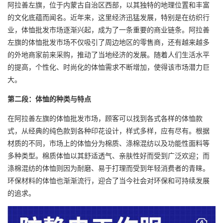
阿拉善左旗，位于内蒙古自治区西部，以其独特的地理位置和丰富
的文化底蕴而闻名。近年来，这里经济迅猛发展，特别是在纺织行
业，体恤批发市场逐渐兴起，成为了一条重要的商业链条。阿拉善
左旗的体恤批发市场不仅吸引了周边地区的零售商，还有越来越多
的外地商家前来采购，推动了当地经济的发展。随着人们生活水平
的提高，个性化、时尚化的体恤需求不断增加，使得该市场潜力巨
大。
第二段：体恤的种类与特点
在阿拉善左旗的体恤批发市场，顾客可以找到各式各样的体恤款
式，从经典的纯色款到各种印花设计，样式多样，应有尽有。根据
材质的不同，市场上的体恤分为棉质、涤棉混纺以及功能性面料等
多种类型。棉质体恤以其舒适透气、亲肤性好而受到广泛欢迎；而
涤棉混纺的体恤则因为耐磨、易于打理而受到年轻消费者的青睐。
环保材料的体恤也渐渐流行，迎合了当今社会对环保和可持续发展
的追求。