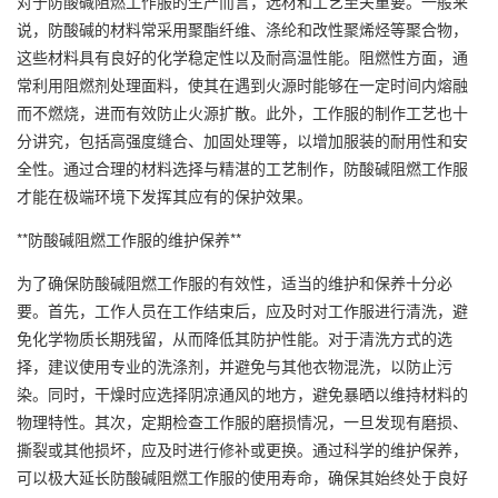
对于防酸碱阻燃工作服的生产而言，选材和工艺至关重要。一般来
说，防酸碱的材料常采用聚酯纤维、涤纶和改性聚烯烃等聚合物，
这些材料具有良好的化学稳定性以及耐高温性能。阻燃性方面，通
常利用阻燃剂处理面料，使其在遇到火源时能够在一定时间内熔融
而不燃烧，进而有效防止火源扩散。此外，工作服的制作工艺也十
分讲究，包括高强度缝合、加固处理等，以增加服装的耐用性和安
全性。通过合理的材料选择与精湛的工艺制作，防酸碱阻燃工作服
才能在极端环境下发挥其应有的保护效果。
**防酸碱阻燃工作服的维护保养**
为了确保防酸碱阻燃工作服的有效性，适当的维护和保养十分必
要。首先，工作人员在工作结束后，应及时对工作服进行清洗，避
免化学物质长期残留，从而降低其防护性能。对于清洗方式的选
择，建议使用专业的洗涤剂，并避免与其他衣物混洗，以防止污
染。同时，干燥时应选择阴凉通风的地方，避免暴晒以维持材料的
物理特性。其次，定期检查工作服的磨损情况，一旦发现有磨损、
撕裂或其他损坏，应及时进行修补或更换。通过科学的维护保养，
可以极大延长防酸碱阻燃工作服的使用寿命，确保其始终处于良好