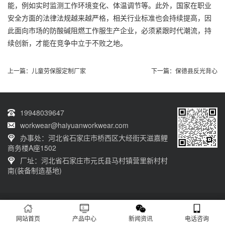
能，例如实时监测工作环境变化、体温调节等。此外，国家在职业
安全方面的法律法规越来越严格，相关行业标准也会持续提高，因
此面向市场的防酸碱阻燃工作服生产企业，必须紧跟时代潮流，持
续创新，才能在竞争中立于不败之地。
上一篇：
儿童劳保服定制厂家
下一篇：
保德县反光背心
19948039647
workwear@haiyuanworkwear.com
办事处：河北省石家庄市桥西区大经街天滋嘉鲤
商务楼A座1502
厂址：河北省石家庄市元氏县马村镇营里新村村
南(装备制造基地)
20230601001版权归石家庄海源劳保有限公司所有 网站备案号：
冀ICP备
12011659号-5
网站首页
产品中心
新闻资讯
电话咨询