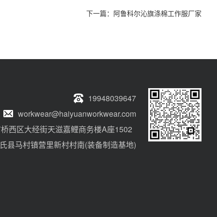
下一篇：
阿鲁科尔沁旗涤棉工作服厂家
19948039647
workwear@haiyuanworkwear.com
桥西区大经街天滋嘉鲤商务楼A座1502
氏县马村镇营里新村村南(装备制造基地)