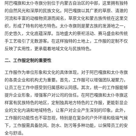
阿巴嘎旗和太仆寺旗分别位于内蒙古自治区的中部，这里拥有独特
的自然风光和深厚的民族文化。阿巴嘎旗以其广袤的草原、清澈的
河流和丰富的动植物资源而闻名，草原文化和蒙古族传统在这里交
织，形成了特有的地方特色。太仆寺旗则是蒙古族的发源地之一，
历史悠久，文化底蕴深厚。当地盛大的祭祀活动、赛马盛会和传统
手工艺吸引了无数游客。在这样独特的土地上，工作服的定制不仅
反映了实用性，更承载着地域文化与民族特色。
二、工作服定制的重要性
工作服作为单位形象和文化的具体体现，对于阿巴嘎旗和太仆寺旗
的各类企业和机构尤为重要。首先，工作服可以增强团队凝聚力，
让员工在工作中感受到归属感和认同感。其次，统一的工作服能够
提升企业形象，增强客户对公司的信任。在阿巴嘎旗和太仆寺旗这
样富有民族特色的地区，定制独具地方特色的工作服，更能彰显企
业的文化内涵和地域特色，让客户对企业产生深刻的印象。此外，
工作服的功能性也不容忽视，特别是在复杂的户外环境和极端气候
下，工作服需具备防风、防水、防污等多种功能，以保障员工的安
全与舒适。