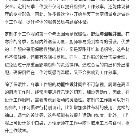
安全。定制冬季工作服不仅可以提升厨师的工作效率，还能体现餐
厅的专业形象。因此，许多餐饮企业开始热衷于为厨师量身定做冬
季工作服，提升整体的服务品质与顾客体验。
定制冬季工作服的第一个考虑因素是保暖性。
舒适与温暖并重
。在
寒冷的冬季，厨房内外温差明显，厨师容易受到寒冷的侵袭。优质
的工作服应采用保暖性强的材料，像是聚酯纤维和毛织物，这些材
料不仅轻便，还能有效阻挡寒风。同时，工作服的设计需要合理，
避免因过于厚重而影响厨师的灵活操作。通过合理的内层和外层搭
配，确保厨师在工作时既感到温暖，又不会影响到工作效率。
除了保暖性，冬季工作服的
功能性设计
同样不可忽视。厨师在高温
的厨房工作时，经常需要进行迅速的切割、翻炒等动作，因此，在
设计工作服时，需要考虑到活动的灵活性。定制的工作服可以针对
厨师的工作习惯进行特别设计，比如增加弹性布料的使用、宽松的
袖口、透气的设计等，这些都能有效提升运动自如度。此外，工作
服上可设计多个口袋，方便厨师在工作中随时取用工具与食材，提
升工作效率。