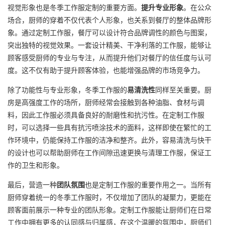
视觉形象也是冬季
工作服定制
的重要方面。
提升专业形象
。在公众
场合，厨师的穿着不仅代表个人形象，也关系到餐厅的整体品牌形
象。通过定制工作服，餐厅可以设计符合品牌调性的颜色与图案，
突出独特的视觉效果。一套设计精美、干净利落的工作服，能够让
顾客感受厨师的专业与专注，从而提升他们对餐厅的信任度与认可
度。这不仅有助于提升顾客体验，也能增强品牌的市场竞争力。
除了功能性与专业形象，冬季工作服的
易清洗性
同样至关重要。厨
房是高强度工作的场所，厨师经常会接触到各种油脂、食材与调
料，因此工作服必须具备良好的耐磨性和抗污性。在定制工作服
时，可以选择一些具有抗污喷涂技术的面料，这样即使在繁忙的工
作环境中，仍能保持工作服的洁净和整齐。此外，容易清洗与快干
的设计也可以帮助厨师在工作间隙迅速更换与清理工作服，保证工
作的卫生和形象。
最后，营造一种
团队氛围
也是定制工作服的重要作用之一。当所有
厨师穿着统一的冬季工作服时，不仅增加了团队的凝聚力，更能在
顾客面前展示一种专业的团队形象。定制工作服能让厨师们在日常
工作中拥有更多的认同感与归属感，在这个温暖的氛围中，厨师们