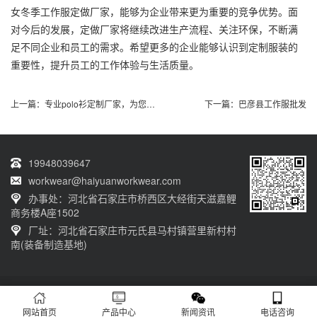
女冬季工作服定做厂家，能够为企业带来更为重要的竞争优势。面
对今后的发展，定做厂家将继续改进生产流程、关注环保，不断满
足不同企业和员工的需求。希望更多的企业能够认识到定制服装的
重要性，提升员工的工作体验与生活质量。
上一篇：
专业polo衫定制厂家，为您打造独特时尚
下一篇：
巴彦县工作服批发
19948039647
workwear@haiyuanworkwear.com
办事处：河北省石家庄市桥西区大经街天滋嘉鲤
商务楼A座1502
厂址：河北省石家庄市元氏县马村镇营里新村村
南(装备制造基地)
20230601001版权归石家庄海源劳保有限公司所有 网站备案号：
冀ICP备
12011659号-5
网站首页
产品中心
新闻资讯
电话咨询