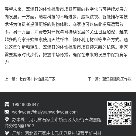
展望未来，荔浦县的体恤批发市场将可能向数字化与可持续发展方
向发展。一方面，随着科技的不断进步，虚拟试衣、智能推荐等技
术将为消费者提供更好的购物体验，商家也可以借此提高运营效
率。另一方面，消费者对环保与可持续发展的关注日益加深，越来
越多的商家开始探索使用天然纤维、循环利用材料等生产方式。通
过这些创新和转型，荔浦县的体恤批发市场将迎来新的机遇。商家
需要紧跟时代步伐，把握市场脉搏，确保在未来的发展中保持竞争
力。
上一篇：
七台河市体恤批发厂家
下一篇：
望江县阻燃工作服
19948039647
workwear@haiyuanworkwear.com
办事处：河北省石家庄市桥西区大经街天滋嘉鲤
商务楼A座1502
厂址：河北省石家庄市元氏县马村镇营里新村村