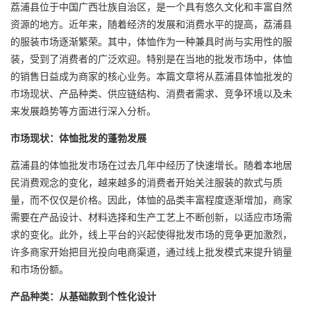
荔浦县位于中国广西壮族自治区，是一个具有悠久文化和丰富自然
资源的地方。近年来，随着经济的发展和消费水平的提高，荔浦县
的服装市场逐渐繁荣。其中，体恤作为一种兼具时尚与实用性的服
装，受到了消费者的广泛欢迎。特别是在当地的批发市场中，体恤
的销售日益成为商家的核心业务。本篇文章将从荔浦县
体恤批发
的
市场现状、产品种类、供应链结构、消费者需求、竞争环境以及未
来发展趋势等方面进行深入分析。
市场现状：体恤批发的蓬勃发展
荔浦县的体恤批发市场在过去几年中经历了快速增长。随着本地居
民消费观念的变化，越来越多的消费者开始关注服装的款式与质
量，而不仅仅是价格。因此，体恤的品类丰富程度逐渐增加，商家
需要在产品设计、材料选择和生产工艺上不断创新，以适应市场需
求的变化。此外，线上平台的兴起使得批发市场的竞争更加激烈，
许多商家开始把目光投向电商渠道，通过线上批发模式来提升销量
和市场份额。
产品种类：从基础款到个性化设计