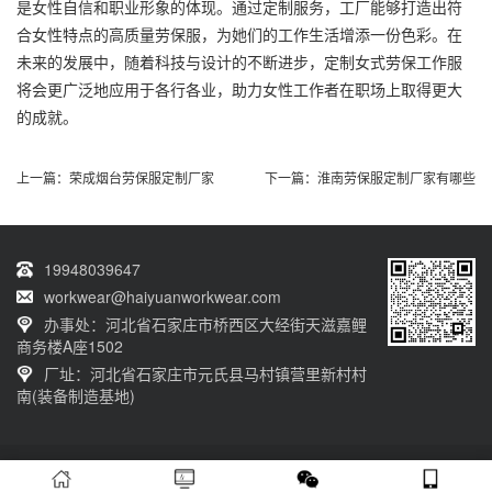
是女性自信和职业形象的体现。通过
定制服务
，工厂能够打造出符
合女性特点的高质量劳保服，为她们的工作生活增添一份色彩。在
未来的发展中，随着科技与设计的不断进步，定制女式劳保工作服
将会更广泛地应用于各行各业，助力女性工作者在职场上取得更大
的成就。
上一篇：
荣成烟台劳保服定制厂家
下一篇：
淮南劳保服定制厂家有哪些
19948039647
workwear@haiyuanworkwear.com
办事处：河北省石家庄市桥西区大经街天滋嘉鲤
商务楼A座1502
厂址：河北省石家庄市元氏县马村镇营里新村村
南(装备制造基地)
20230601001版权归石家庄海源劳保有限公司所有 网站备案号：
冀ICP备
12011659号-5