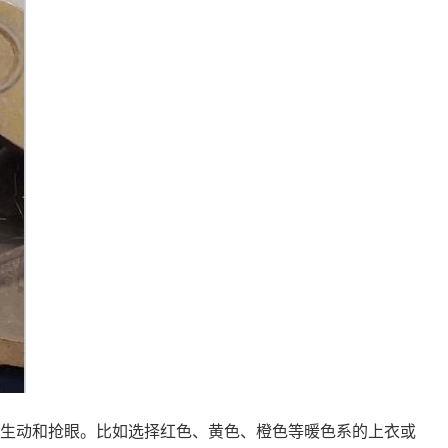
生动和抢眼。比如选择红色、黄色、橙色等暖色系的上衣或