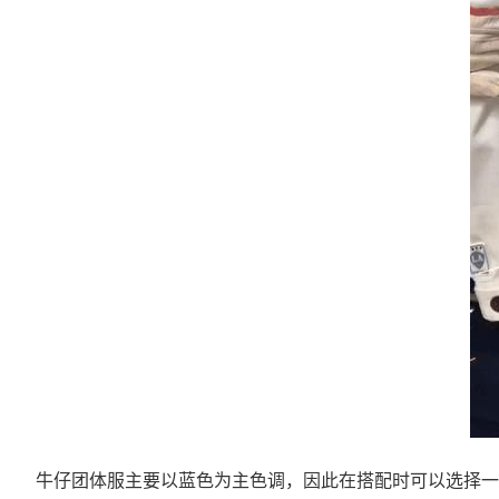
牛仔团体服主要以蓝色为主色调，因此在搭配时可以选择一