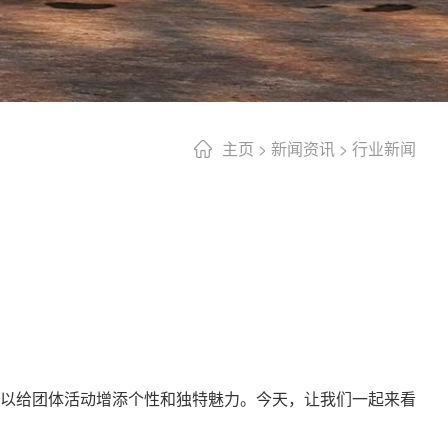
主页
>
新闻资讯
>
行业新闻
以给团体活动增添个性和独特魅力。今天，让我们一起来看