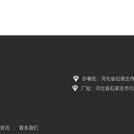
办事处：河北省石家庄市
厂址：河北省石家庄市元
资讯
|
联系我们