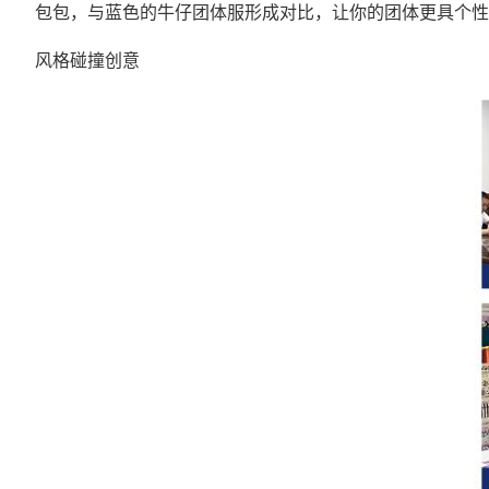
包包，与蓝色的牛仔团体服形成对比，让你的团体更具个性
风格碰撞创意