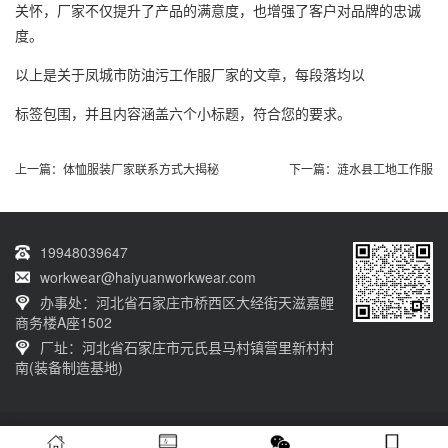
关怀，厂家不仅提升了产品的满意度，也增强了客户对品牌的忠诚
度。
以上是关于凤城市防油污工作服厂家的文章，每段落均以
标签包围，并且内容涵盖六个小标题，符合您的要求。
上一篇：
体恤服装厂家联系方式大揭秘
下一篇：
涟水县工地工作服
19948039647
workwear@haiyuanworkwear.com
办事处：河北省石家庄市桥西区大经街天滋嘉鲤
商务楼A座1502
厂址：河北省石家庄市元氏县马村镇营里新村村
南(装备制造基地)
20230601001版权归石家庄海源劳保有限公司所有 网站备案号：
冀ICP备