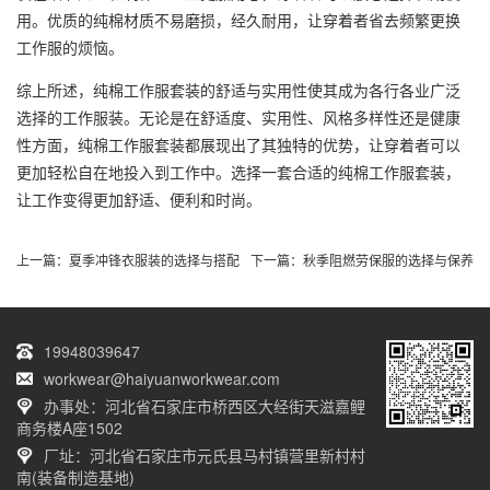
用。优质的纯棉材质不易磨损，经久耐用，让穿着者省去频繁更换
工作服的烦恼。
综上所述，纯棉工作服套装的舒适与实用性使其成为各行各业广泛
选择的工作服装。无论是在舒适度、实用性、风格多样性还是健康
性方面，纯棉工作服套装都展现出了其独特的优势，让穿着者可以
更加轻松自在地投入到工作中。选择一套合适的纯棉工作服套装，
让工作变得更加舒适、便利和时尚。
上一篇：
夏季冲锋衣服装的选择与搭配
下一篇：
秋季阻燃劳保服的选择与保养
19948039647
workwear@haiyuanworkwear.com
办事处：河北省石家庄市桥西区大经街天滋嘉鲤
商务楼A座1502
厂址：河北省石家庄市元氏县马村镇营里新村村
南(装备制造基地)