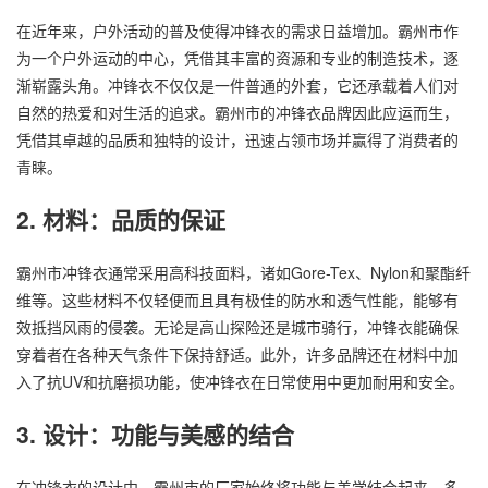
在近年来，户外活动的普及使得冲锋衣的需求日益增加。霸州市作
为一个户外运动的中心，凭借其丰富的资源和专业的制造技术，逐
渐崭露头角。冲锋衣不仅仅是一件普通的外套，它还承载着人们对
自然的热爱和对生活的追求。霸州市的冲锋衣品牌因此应运而生，
凭借其卓越的品质和独特的设计，迅速占领市场并赢得了消费者的
青睐。
2. 材料：品质的保证
霸州市
冲锋衣
通常采用高科技面料，诸如Gore-Tex、Nylon和聚酯纤
维等。这些材料不仅轻便而且具有极佳的防水和透气性能，能够有
效抵挡风雨的侵袭。无论是高山探险还是城市骑行，冲锋衣能确保
穿着者在各种天气条件下保持舒适。此外，许多品牌还在材料中加
入了抗UV和抗磨损功能，使冲锋衣在日常使用中更加耐用和安全。
3. 设计：功能与美感的结合
在冲锋衣的设计中，霸州市的厂家始终将功能与美学结合起来。多