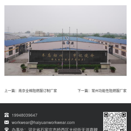
上一篇：
南京全棉阻燃服订制厂家
下一篇：
常州功能性阻燃服厂家
19948039647
workwear@haiyuanworkwear.com
办事处：河北省石家庄市桥西区大经街天滋嘉鲤