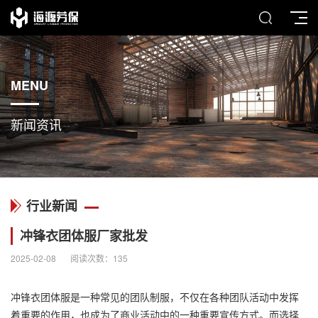
MENU
新闻资讯
行业新闻
冲锋衣团体服厂家批发
2025-02-08
阅读次数：
135
冲锋衣
团体服是一种常见的团队制服，不仅在各种团队活动中发挥
着重要的作用，也成为了商业活动中的一种重要宣传方式。而选择