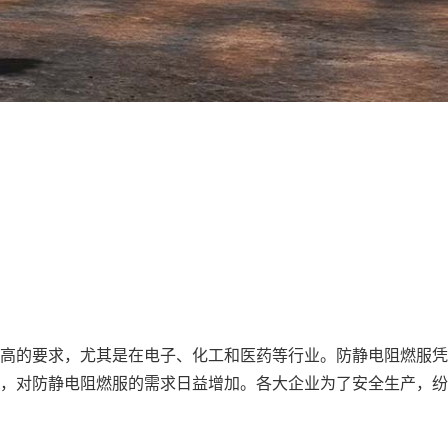
高的要求，尤其是在电子、化工和医药等行业。防静电
阻燃服
凭
，对防静电阻燃服的需求日益增加。各大企业为了安全生产，纷