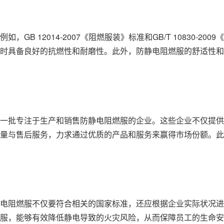
B 12014-2007《阻燃服装》标准和GB/T 10830-
时具备良好的抗燃性和耐磨性。此外，防静电阻燃服的舒适性和
一批专注于生产和销售防静电阻燃服的企业。这些企业不仅提供
量与售后服务，力求通过优质的产品和服务来赢得市场份额。此
电阻燃服不仅要符合相关的国家标准，还应根据企业实际状况进
服，能够有效降低静电导致的火灾风险，从而保障员工的生命安