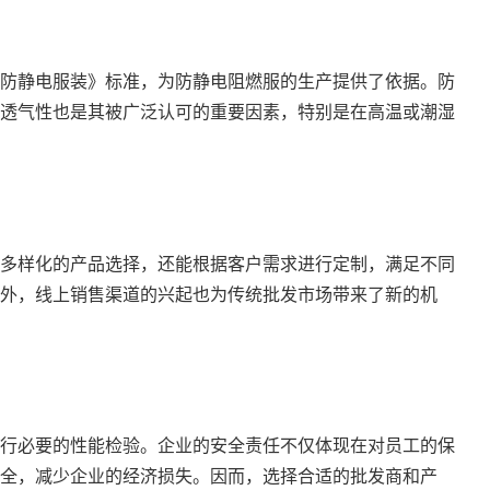
2009《防静电服装》标准，为防静电阻燃服的生产提供了依据。防
透气性也是其被广泛认可的重要因素，特别是在高温或潮湿
多样化的产品选择，还能根据客户需求进行定制，满足不同
外，线上销售渠道的兴起也为传统批发市场带来了新的机
行必要的性能检验。企业的安全责任不仅体现在对员工的保
全，减少企业的经济损失。因而，选择合适的批发商和产