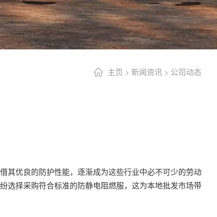
主页
>
新闻资讯
>
公司动态
借其优良的防护性能，逐渐成为这些行业中必不可少的劳动
纷选择采购符合标准的防静电阻燃服，这为本地批发市场带