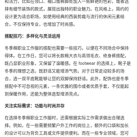
和活力，比如在领口、袖口或裤脚处加入一些鲜艳的色彩，或者选
择有细节装饰的款式，展现出独特的职业魅力。在风格上，简约的
设计更为适合职场，如使用经典的西装剪裁与流行的休闲元素结
合，不仅保持专业，也增加了时尚感。
搭配技巧：多样化与灵活运用
冬季棉职业工作服的搭配也需要一些技巧，以便在不同场合中保持
得体。在工作日，您可以将长款棉大衣与高领毛衣、修身裤搭配，
既凸显职业形象，又保留了温暖感。在 footwear 的选择上，靴子是
冬季的理想之选，既舒适又能增添气势。对于日常走动较多的场
合，选一双平底靴能够让您的双脚保持舒适。此外，配饰也是冬季
搭配中不可忽视的元素，一条优雅的围巾或者优质手套，不仅能起
到保暖作用，还能为整体造型增添亮点。
关注实际需求：功能与时尚并存
在选择冬季棉职业工作服时，还需根据实际工作需求做出合理选
择。例如，在一些需要频繁户外工作的岗位上，额外的口袋和加长
的设计可以为背负工具或文件提供便利。而在一些专业领域，您可