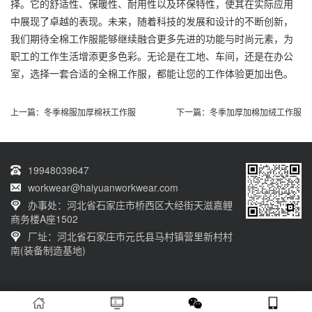
择。它的舒适性、保暖性、耐用性以及环保特性，使其在实际应用
中展现了卓越的表现。未来，随着科技的发展和设计的不断创新，
我们期待全棉工作服能够继续融合更多先进的功能与时尚元素，为
职工的工作生活增添更多色彩。无论是在工地、车间，还是在办公
室，选择一套合适的全棉工作服，都能让您的工作体验更加出色。
上一篇：
冬季棉服加厚棉袄工作服
下一篇：
冬季加厚加棉加绒工作服
19948039647
workwear@haiyuanworkwear.com
办事处：河北省石家庄市桥西区大经街天滋嘉鲤
商务楼A座1502
厂址：河北省石家庄市元氏县马村镇营里新村村
南(装备制造基地)
20230601001版权归石家庄海源劳保有限公司所有 网站备案号：
冀ICP备
12011659号-5