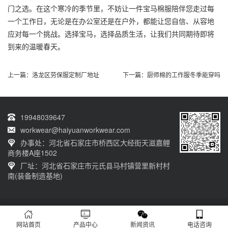
门之选。在这个寒冷的季节里，不妨让一件宝马棉服陪伴您走过每
一个工作日，无论是在办公室还是在户外，都能让您自信、从容地
应对每一个挑战。选择宝马，选择品质生活，让我们共同期待即将
到来的温暖春天。
上一篇：
洛龙区劳保服定制厂地址
下一篇：
厨师棉的工作服冬季能穿吗
19948039647
workwear@haiyuanworkwear.com
办事处：河北省石家庄市桥西区大经街天滋嘉鲤
商务楼A座1502
厂址：河北省石家庄市元氏县马村镇营里新村村
南(装备制造基地)
20230601001版权归石家庄海源劳保有限公司所有 网站备案号：
冀ICP备
12011659号-5
网站首页
产品中心
新闻资讯
电话咨询