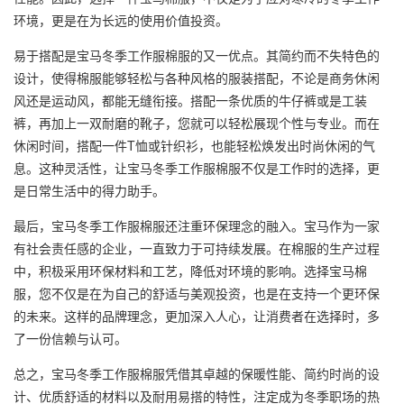
环境，更是在为长远的使用价值投资。
易于搭配是宝马冬季工作服棉服的又一优点。其简约而不失特色的
设计，使得棉服能够轻松与各种风格的服装搭配，不论是商务休闲
风还是运动风，都能无缝衔接。搭配一条优质的牛仔裤或是
工装
裤
，再加上一双耐磨的靴子，您就可以轻松展现个性与专业。而在
休闲时间，搭配一件T恤或针织衫，也能轻松焕发出时尚休闲的气
息。这种灵活性，让宝马冬季工作服棉服不仅是工作时的选择，更
是日常生活中的得力助手。
最后，宝马冬季工作服棉服还注重环保理念的融入。宝马作为一家
有社会责任感的企业，一直致力于可持续发展。在棉服的生产过程
中，积极采用环保材料和工艺，降低对环境的影响。选择宝马棉
服，您不仅是在为自己的舒适与美观投资，也是在支持一个更环保
的未来。这样的品牌理念，更加深入人心，让消费者在选择时，多
了一份信赖与认可。
总之，宝马冬季工作服棉服凭借其卓越的保暖性能、简约时尚的设
计、优质舒适的材料以及耐用易搭的特性，注定成为冬季职场的热