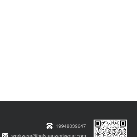
19948039647
workwear@haiyuanworkwear.com