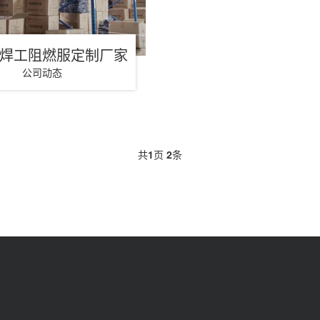
焊工阻燃服定制厂家
公司动态
共
1
页
2
条