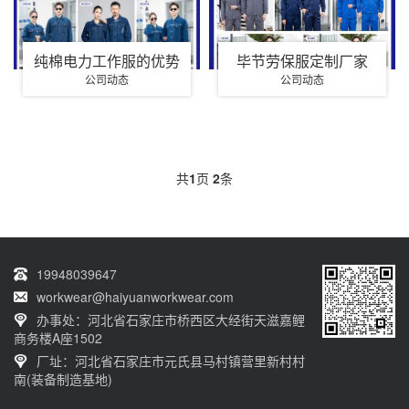
纯棉电力工作服的优势
毕节劳保服定制厂家
公司动态
公司动态
共
1
页
2
条
19948039647
workwear@haiyuanworkwear.com
办事处：河北省石家庄市桥西区大经街天滋嘉鲤
商务楼A座1502
厂址：河北省石家庄市元氏县马村镇营里新村村
南(装备制造基地)