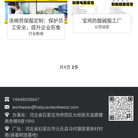
涤棉劳保服定制：保护员
宝鸡防酸碱服工厂
工安全，提升企业形象
公司动态
行业新闻
共
1
页
2
条
19948039647
workwear@haiyuanworkwear.com
办事处：河北省石家庄市桥西区大经街天滋嘉鲤
商务楼A座1502
厂址：河北省石家庄市元氏县马村镇营里新村村
南(装备制造基地)