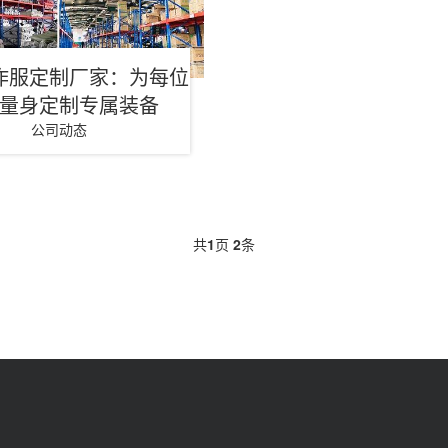
作服定制厂家：为每位
量身定制专属装备
公司动态
共
1
页
2
条