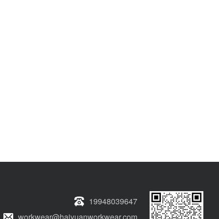
19948039647
workwear@haiyuanworkwear.com