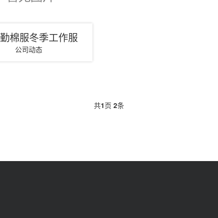
地勤棉服冬季工作服
公司动态
共
1
页
2
条