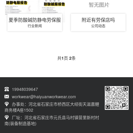
夏季防酸碱防静电劳保服
附近有劳保店吗
行业新闻
公司动态
共
1
页
2
条
19948039647
workwear@haiyuanworkwear.com
办事处：河北省石家庄市桥西区大经街天滋嘉鲤
商务楼A座1502
厂址：河北省石家庄市元氏县马村镇营里新村村
南(装备制造基地)