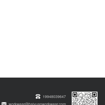
19948039647
workwear@haiyuanworkwear.com