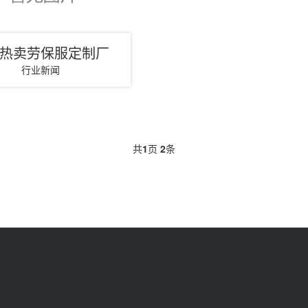
热卖劳保服定制厂
行业新闻
共
1
页
2
条