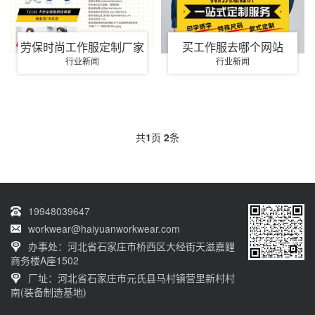
劳保时尚工作服定制厂家
买工作服去哪个网站
行业新闻
行业新闻
共
1
页
2
条
19948039647
workwear@haiyuanworkwear.com
办事处：河北省石家庄市桥西区大经街天滋嘉鲤
商务楼A座1502
厂址：河北省石家庄市元氏县马村镇营里新村村
南(装备制造基地)