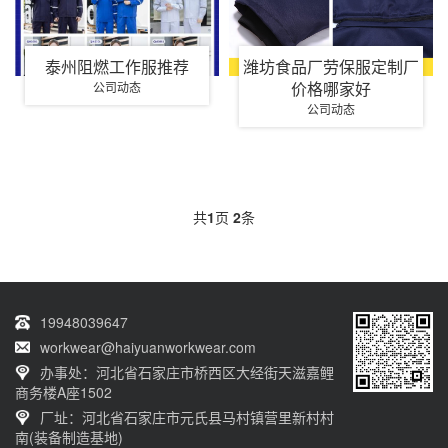
泰州阻燃工作服推荐
潍坊食品厂劳保服定制厂
价格哪家好
公司动态
公司动态
共
1
页
2
条
19948039647
workwear@haiyuanworkwear.com
办事处：河北省石家庄市桥西区大经街天滋嘉鲤
商务楼A座1502
厂址：河北省石家庄市元氏县马村镇营里新村村
南(装备制造基地)