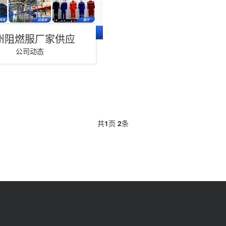
州阻燃服厂家供应
公司动态
共
1
页
2
条