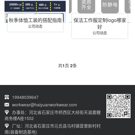
秋季体恤工装的搭配指南
保洁工作服定制logo哪家
好
公司动态
公司动态
共
1
页
2
条
19948039647
workwear@haiyuanworkwear.com
办事处：河北省石家庄市桥西区大经街天滋嘉鲤
商务楼A座1502
厂址：河北省石家庄市元氏县马村镇营里新村村
南(装备制造基地)