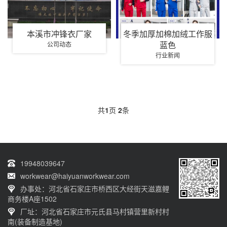
本溪市冲锋衣厂家
冬季加厚加棉加绒工作服
蓝色
公司动态
行业新闻
共
1
页
2
条
19948039647
workwear@haiyuanworkwear.com
办事处：河北省石家庄市桥西区大经街天滋嘉鲤
商务楼A座1502
厂址：河北省石家庄市元氏县马村镇营里新村村
南(装备制造基地)