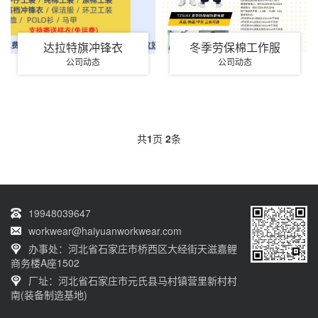
达拉特旗冲锋衣
冬季劳保棉工作服
公司动态
公司动态
共
1
页
2
条
19948039647
workwear@haiyuanworkwear.com
办事处：河北省石家庄市桥西区大经街天滋嘉鲤
商务楼A座1502
厂址：河北省石家庄市元氏县马村镇营里新村村
南(装备制造基地)