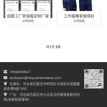
成都工厂劳保服定制厂家
工作服哪家做得好
公司动态
公司动态
共
1
页
2
条
19948039647
workwear@haiyuanworkwear.com
办事处：河北省石家庄市桥西区大经街天滋嘉鲤
商务楼A座1502
厂址：河北省石家庄市元氏县马村镇营里新村村
南(装备制造基地)