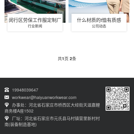
闵行区劳保工作服定制厂
什么材质的t恤有质感
行业新闻
公司动态
共
1
页
2
条
19948039647
workwear@haiyuanworkwear.com
办事处：河北省石家庄市桥西区大经街天滋嘉鲤
商务楼A座1502
厂址：河北省石家庄市元氏县马村镇营里新村村
南(装备制造基地)