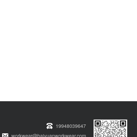
19948039647
workwear@haiyuanworkwear.com